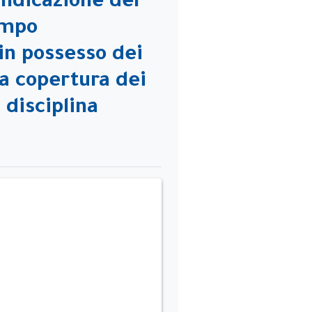
’indicazione del
empo
in possesso dei
 la copertura dei
 disciplina