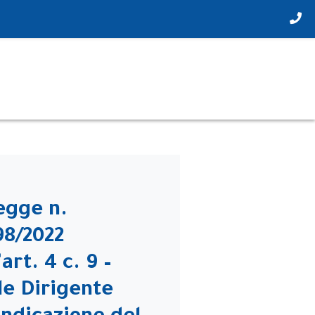
egge n.
98/2022
art. 4 c. 9 –
le Dirigente