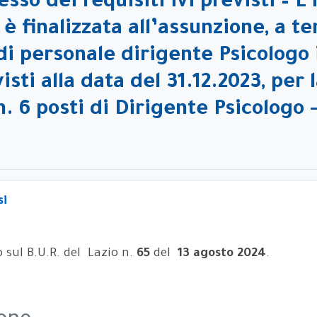
sso dei requisiti ivi previsti – L
è finalizzata all’assunzione, a t
di personale dirigente Psicologo 
visti alla data del 31.12.2023, per
n. 6 posti di Dirigente Psicologo -
si
o sul B.U.R. del Lazio n.
65
del
13 agosto 2024
.