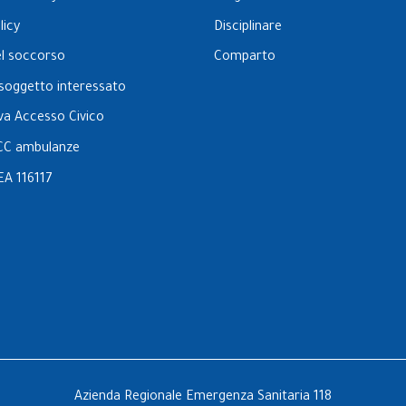
licy
Disciplinare
el soccorso
Comparto
l soggetto interessato
va Accesso Civico
CC ambulanze
EA 116117
Azienda Regionale Emergenza Sanitaria 118