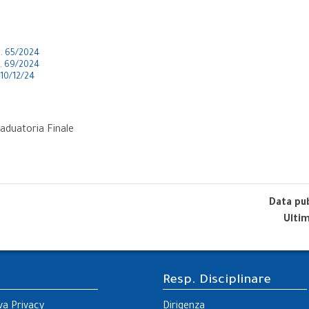
m. 65/2024
m. 69/2024
 10/12/24
raduatoria Finale
Data pu
Ulti
Resp. Disciplinare
va Privacy
Dirigenza