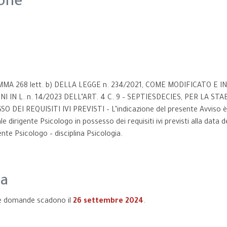
ione
MA 268 lett. b) DELLA LEGGE n. 234/2021, COME MODIFICATO E I
 IN L. n. 14/2023 DELL’ART. 4 C. 9 – SEPTIESDECIES, PER LA S
DEI REQUISITI IVI PREVISTI – L’indicazione del presente Avviso è fi
dirigente Psicologo in possesso dei requisiti ivi previsti alla data d
gente Psicologo – disciplina Psicologia.
za
lle domande scadono il
26 settembre 2024
.