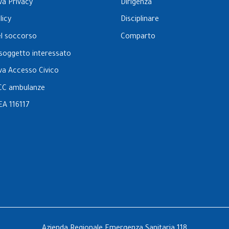
va Privacy
Dirigenza
licy
Disciplinare
el soccorso
Comparto
l soggetto interessato
va Accesso Civico
CC ambulanze
EA 116117
Azienda Regionale Emergenza Sanitaria 118