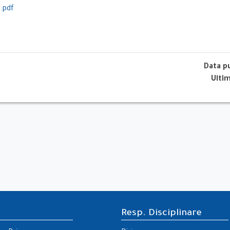
3.pdf
Data p
Ulti
Resp. Disciplinare