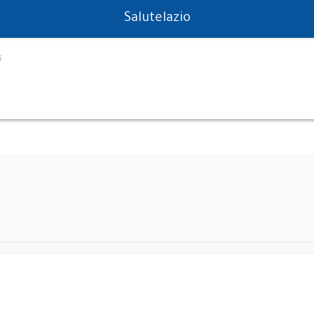
PS in tempo reale
Salutelazio