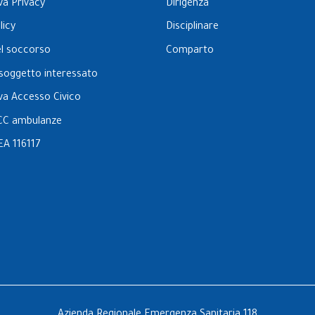
va Privacy
Dirigenza
licy
Disciplinare
el soccorso
Comparto
l soggetto interessato
va Accesso Civico
CC ambulanze
EA 116117
Azienda Regionale Emergenza Sanitaria 118