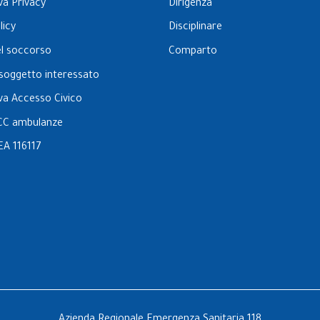
va Privacy
Dirigenza
licy
Disciplinare
el soccorso
Comparto
l soggetto interessato
va Accesso Civico
CC ambulanze
EA 116117
Azienda Regionale Emergenza Sanitaria 118