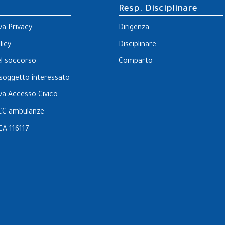
Resp. Disciplinare
va Privacy
Dirigenza
licy
Disciplinare
el soccorso
Comparto
l soggetto interessato
va Accesso Civico
CC ambulanze
EA 116117