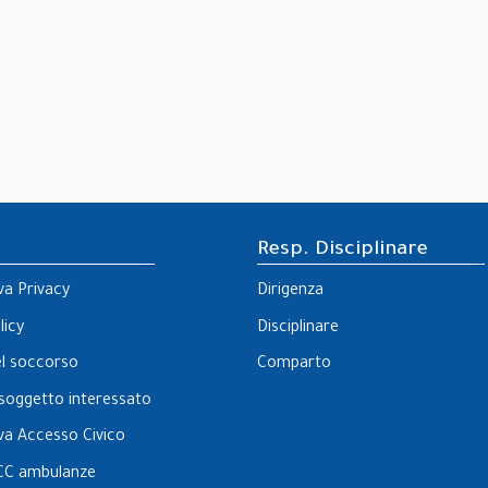
 di
Resp. Disciplinare
va Privacy
Dirigenza
licy
Disciplinare
el soccorso
Comparto
l soggetto interessato
va Accesso Civico
CC ambulanze