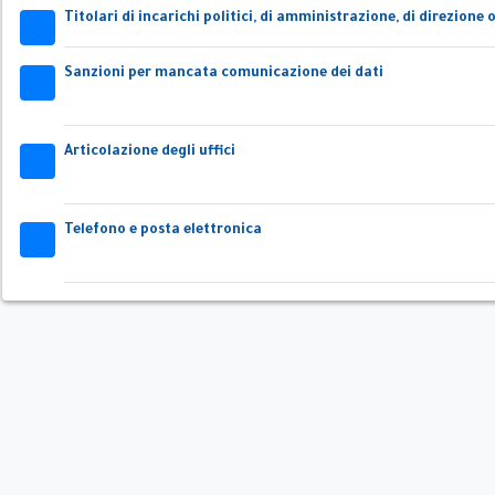
Titolari di incarichi politici, di amministrazione, di direzione 
32x32
Sanzioni per mancata comunicazione dei dati
32x32
Articolazione degli uffici
32x32
Telefono e posta elettronica
 o di
32x32
a
ri